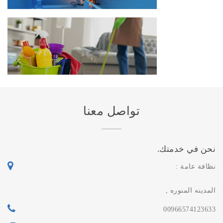
تنظيف فلل وعماير بالمدينة المنوره
تواصل معنا
نحن في خدمتك.
نظافة عامة :
المدينه المنوره ,
00966574123633