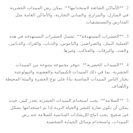
2. **الأماكن الشائعة لاستخدامها**: يمكن رش المبيدات الحشرية
في المنازل، والمزارع، والمباني التجارية، والأماكن العامة مثل
المدارس والمستشفيات.
3. **الحشرات المستهدفة**: تشمل الحشرات المستهدفة في هذه
العملية النمل، والصراصير، والناموس، والذباب، والقراد، والدبابير،
والعث، واليرقات، والعناكب، وغيرها.
4. **المبيدات الحشرية**: تتوفر مجموعة متنوعة من المبيدات
الحشرية، بما في ذلك المبيدات الكيميائية والعضوية والبيولوجية.
يختار الناس المبيدات المناسبة بناءً على نوع الحشرة والبيئة المحيطة
والأهداف.
5. **السلامة**: يجب استخدام المبيدات الحشرية بحذر كبير، حيث
يمكن أن تكون ضارة للبشر والحياة البرية إذا تم استخدامها بشكل
غير صحيح. يجب اتباع الإرشادات المناسبة للسلامة عند رش
المبيدات، واستخدام وسائل الحماية الشخصية.